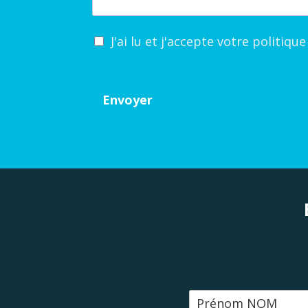
J'ai lu et j'accepte votre politiqu
Envoyer
N