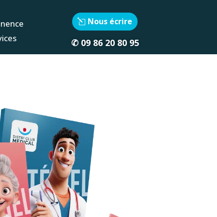
Nous écrire
inence
vices
✆
09 86 20 80 95