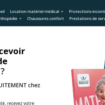
eil
Location matériel médical
Protections incont
thopédie
Chaussures confort
Prestations de ser
cevoir
de
?
TUITEMENT chez
nté, recevez votre