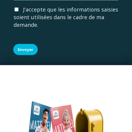
e
A
J'accepte que les informations saisies
c
soient utilisées dans le cadre de ma
c
demande.
o
r
d
R
G
Envoyer
P
D